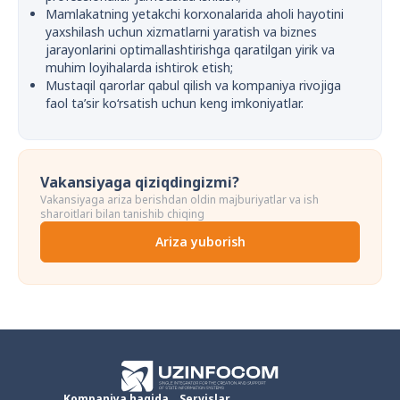
Mamlakatning yetakchi korxonalarida aholi hayotini
yaxshilash uchun xizmatlarni yaratish va biznes
jarayonlarini optimallashtirishga qaratilgan yirik va
muhim loyihalarda ishtirok etish;
Mustaqil qarorlar qabul qilish va kompaniya rivojiga
faol ta’sir ko‘rsatish uchun keng imkoniyatlar.
Vakansiyaga qiziqdingizmi?
Vakansiyaga ariza berishdan oldin majburiyatlar va ish
sharoitlari bilan tanishib chiqing
Ariza yuborish
Kompaniya haqida
Servislar