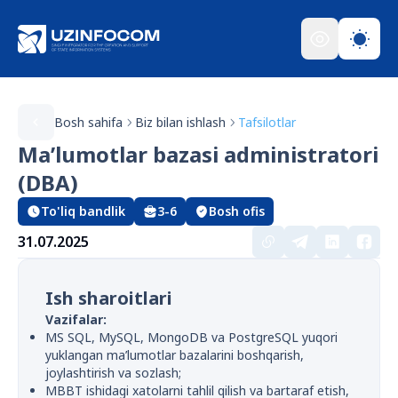
Bosh sahifa
Biz bilan ishlash
Tafsilotlar
Ma’lumotlar bazasi administratori
(DBA)
To'liq bandlik
3-6
Bosh ofis
31.07.2025
Ish sharoitlari
Vazifalar:
MS SQL, MySQL, MongoDB va PostgreSQL yuqori
yuklangan ma’lumotlar bazalarini boshqarish,
joylashtirish va sozlash;
MBBT ishidagi xatolarni tahlil qilish va bartaraf etish,