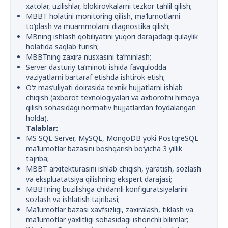
xatolar, uzilishlar, blokirovkalarni tezkor tahlil qilish;
MBBT holatini monitoring qilish, ma’lumotlarni
to‘plash va muammolarni diagnostika qilish;
MBning ishlash qobiliyatini yuqori darajadagi qulaylik
holatida saqlab turish;
MBBTning zaxira nusxasini ta’minlash;
Server dasturiy ta’minoti ishida favqulodda
vaziyatlarni bartaraf etishda ishtirok etish;
O‘z mas’uliyati doirasida texnik hujjatlarni ishlab
chiqish (axborot texnologiyalari va axborotni himoya
qilish sohasidagi normativ hujjatlardan foydalangan
holda).
Talablar:
MS SQL Server, MySQL, MongoDB yoki PostgreSQL
ma’lumotlar bazasini boshqarish bo‘yicha 3 yillik
tajriba;
MBBT arxitekturasini ishlab chiqish, yaratish, sozlash
va ekspluatatsiya qilishning ekspert darajasi;
MBBTning buzilishga chidamli konfiguratsiyalarini
sozlash va ishlatish tajribasi;
Ma’lumotlar bazasi xavfsizligi, zaxiralash, tiklash va
ma’lumotlar yaxlitligi sohasidagi ishonchli bilimlar;