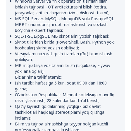
Windows Server va *nix operatsion tizimlari bilan
ishlash tajribasi - OT arxitekturasini bilish (xotira,
jarayonlar, kiritish-chiqarish tizimi, disk osti tizimi);
MS SQL Server, MySQL, MongoDB yoki PostgreSQL
MBBT unumdorligini optimallashtirish va sozlash
bo‘yicha ekspert tajribasi;
SQL/T-SQL/pgSQL MB skriptlarini yozish tajribasi;
Skript tillaridan birida (PowerShell, Bash, Python yoki
boshqalar) skript yozish qobiliyati;
Versiyalarni nazorat qilish tizimlari (Git) bilan ishlash
qobiliyati;
MB migratsiya vositalarini bilish (Liquibase, Flyway
yoki analoglari).
Bizlar nima taklif etamiz:
Ish tartibi: haftasiga 5 kun, soat 09:00 dan 18:00
gacha;
O‘zbekiston Respublikasi Mehnat kodeksiga muvofiq
rasmiylashtirish, 28 kalendar kun ta’til berish;
Qat’iy kiyinish qoidalarining yo‘qligi - biz davlat
tashkilotlari haqidagi stereotiplarni yo‘q qilishga
intilamiz;
Bilim va tajriba almashishga tayyor bo‘lgan kuchli
professionallar jamoasida ishlash;