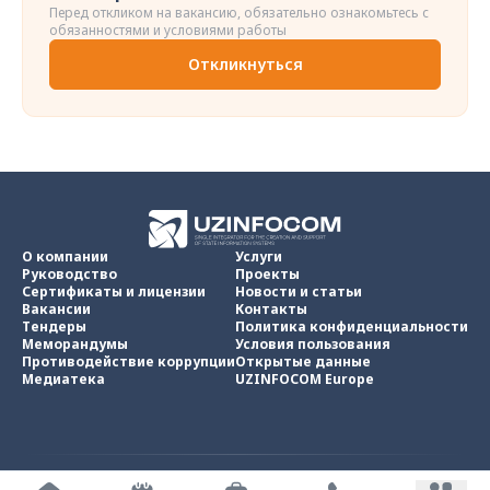
Перед откликом на вакансию, обязательно ознакомьтесь с
обязанностями и условиями работы
Откликнуться
О компании
Услуги
Руководство
Проекты
Сертификаты и лицензии
Новости и статьи
Вакансии
Контакты
Тендеры
Политика конфиденциальности
Меморандумы
Условия пользования
Противодействие коррупции
Открытые данные
Медиатека
UZINFOCOM Europe
UZINFOCOM © 2002 -
2026
.
Все права защищены