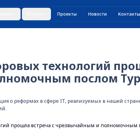
ания
Услуги
Проекты
Новости
Контакт
ровых технологий прош
лномочным послом Турц
ия о реформах в сфере IT, реализуемых в нашей стран
ий.
гий прошла встреча с чрезвычайным и полномочным 