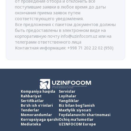
от проведения отбора и отклонить все
поступившие заявки в любое время до даты
окончания приема заявок путем
соответствующего уведомления.
Все предложения с пакетом документов должны
быть предоставлены в электронном виде на
корпоративную почту
info@uzinfocom.uz
или на
телеграмм ответственного лица
Контактная информация: +998 71 202 22 02 (950)
Kompaniya haqida
Servislar
Rahbariyat
Loyihalar
Sertifikatlar
Yangiliklar
Bo'sh ish o'rinlari
Biz bilan bog'lanish
Tenderlar
Maxfiylik siyosati
Memorandumlar
Foydalanuvchi shartnomasi
Korrupsiyaga qarshi
Ochiq ma’lumotlar
Mediateka
UZINFOCOM Europe