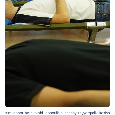
Kim donor bo‘la olishi, donorlikka qanday tayyorgarlik ko‘rish