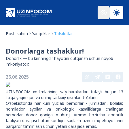
Bosh sahifa
Yangiliklar
Tafsilotlar
Donorlarga tashakkur!
Donorlik — bu kimningdir hayotini qutqarish uchun noyob
imkoniyatdir.
26.06.2025
UZINFOCOM xodimlarining sa’y-harakatlari tufayli bugun 13
litrga yaqin qon va uning tarkibiy qismlari to‘plandi.
O‘zbekistonda har kuni yuzlab bemorlar - jumladan, bolalar,
homilador ayollar va onkologik kasalliklarga chalingan
bemorlar donor qoniga muhtoj. Ammo hozircha donorlik
faoliyati darajasi butun sog‘liqni saqlash tizimining ehtiyojlarini
barqaror ta’minlash uchun yetarli darajada emas.