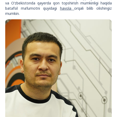
va O‘zbekistonda qayerda qon topshirish mumkinligi haqida
batafsil ma’lumotni quyidagi
havola
orqali bilib olishingiz
mumkin.