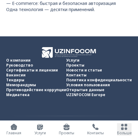
— E-commerce: быстрая и безопасная авторизация
Одна технология — десятки применений.
О компании
Услуги
Руководство
Проекты
Сертификаты и лицензии
Новости и статьи
Вакансии
Контакты
Тендеры
Политика конфиденциальности
Меморандумы
Условия пользования
Противодействие коррупции
Открытые данные
Медиатека
UZINFOCOM Europe
UZINFOCOM © 2002 -
2026
.
Все права защищены
Главная
Услуги
Проекты
Контакты
Больше