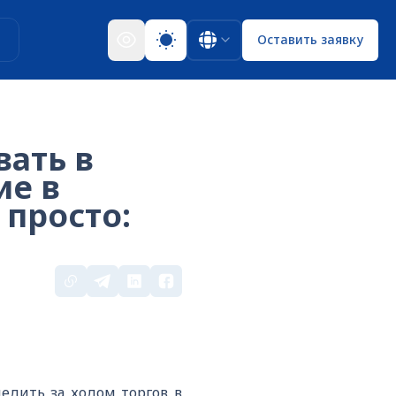
ы
Оставить заявку
вать в
ие в
 просто:
едить за ходом торгов в