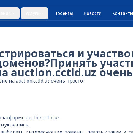
ания
Услуги
Проекты
Новости
Контакт
стрироваться и участво
доменов?Принять участ
а auction.cctld.uz очень
е на auction.cctld.uz очень просто:
латформе auction.cctld.uz.
тную запись.
 выбирать интересующие домены, делать ставки и сл