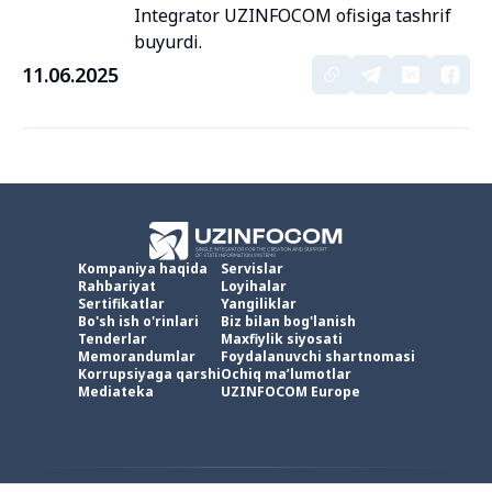
Integrator UZINFOCOM ofisiga tashrif
buyurdi.
11.06.2025
Kompaniya haqida
Servislar
Rahbariyat
Loyihalar
Sertifikatlar
Yangiliklar
Bo'sh ish o'rinlari
Biz bilan bog'lanish
Tenderlar
Maxfiylik siyosati
Memorandumlar
Foydalanuvchi shartnomasi
Korrupsiyaga qarshi
Ochiq ma’lumotlar
Mediateka
UZINFOCOM Europe