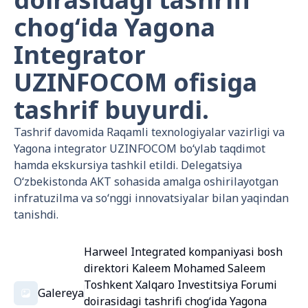
chog‘ida Yagona
Integrator
UZINFOCOM ofisiga
tashrif buyurdi.
Tashrif davomida Raqamli texnologiyalar vazirligi va
Yagona integrator UZINFOCOM bo‘ylab taqdimot
hamda ekskursiya tashkil etildi. Delegatsiya
O‘zbekistonda AKT sohasida amalga oshirilayotgan
infratuzilma va so‘nggi innovatsiyalar bilan yaqindan
tanishdi.
Harweel Integrated kompaniyasi bosh
direktori Kaleem Mohamed Saleem
Toshkent Xalqaro Investitsiya Forumi
Galereya
doirasidagi tashrifi chog‘ida Yagona