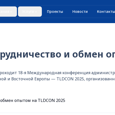
ания
Услуги
Проекты
Новости
Контакт
рудничество и обмен о
е проходит 18-я Международная конференция админист
льной и Восточной Европы — TLDCON 2025, организов
 обмен опытом на TLDCON 2025