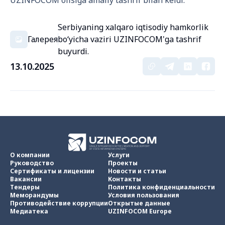
UZINFOCOM ofisiga amaliy tashrif bilan keldi.
Serbiyaning xalqaro iqtisodiy hamkorlik
Галерея
boʻyicha vaziri UZINFOCOM'ga tashrif
buyurdi.
13.10.2025
О компании
Услуги
Руководство
Проекты
Сертификаты и лицензии
Новости и статьи
Вакансии
Контакты
Тендеры
Политика конфиденциальности
Меморандумы
Условия пользования
Противодействие коррупции
Открытые данные
Медиатека
UZINFOCOM Europe