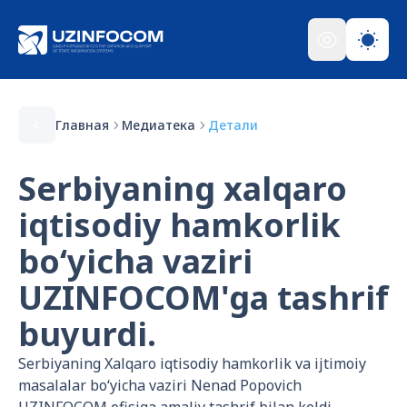
Главная
Медиатека
Детали
Serbiyaning xalqaro
iqtisodiy hamkorlik
boʻyicha vaziri
UZINFOCOM'ga tashrif
buyurdi.
Serbiyaning Xalqaro iqtisodiy hamkorlik va ijtimoiy
masalalar boʻyicha vaziri Nenad Popovich