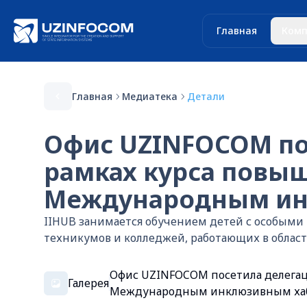
Главная
Комп
Главная
Медиатека
Детали
Офис UZINFOCOM по
рамках курса повы
Международным инк
IIHUB занимается обучением детей с особыми 
техникумов и колледжей, работающих в област
Офис UZINFOCOM посетила делегац
Галерея
Международным инклюзивным хабо