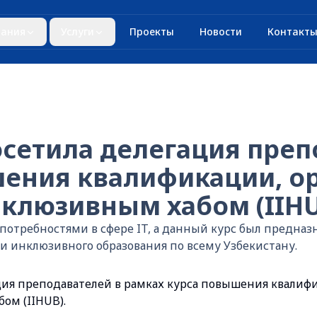
ания
Услуги
Проекты
Новости
Контакт
сетила делегация преп
шения квалификации, о
люзивным хабом (IIHU
потребностями в сфере IT, а данный курс был предна
и инклюзивного образования по всему Узбекистану.
ия преподавателей в рамках курса повышения квалифи
м (IIHUB).