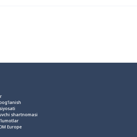
r
 bog'lanish
siyosati
uvchi shartnomasi
’lumotlar
OM Europe