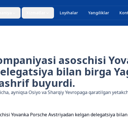
aniya
Xizmatlar
Loyihalar
Yangiliklar
Kont
ompaniyasi asoschisi Yo
elegatsiya bilan birga Y
shrif buyurdi.
‘yicha, ayniqsa Osiyo va Sharqiy Yevropaga qaratilgan yetak
hisi Yovanka Porsche Avstriyadan kelgan delegatsiya bilan