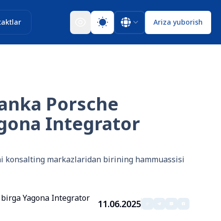
aktlar
Ariza yuborish
vanka Porsche
agona Integrator
chi konsalting markazlaridan birining hammuassisi
 birga Yagona Integrator
11.06.2025