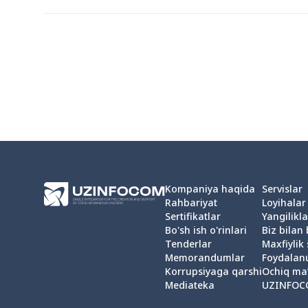
Kompaniya haqida
Servislar
Rahbariyat
Loyihalar
Sertifikatlar
Yangilikla
Bo'sh ish o'rinlari
Biz bilan
Tenderlar
Maxfiylik 
Memorandumlar
Foydalan
Korrupsiyaga qarshi
Ochiq ma
Mediateka
UZINFOC