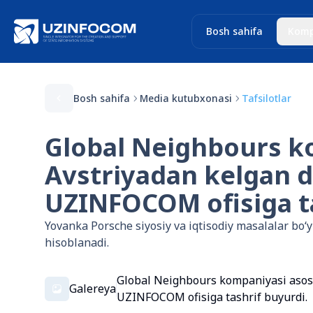
Bosh sahifa
Komp
Bosh sahifa
Media kutubxonasi
Tafsilotlar
Global Neighbours k
Avstriyadan kelgan d
UZINFOCOM ofisiga ta
Yovanka Porsche siyosiy va iqtisodiy masalalar bo
hisoblanadi.
Global Neighbours kompaniyasi asosc
Galereya
UZINFOCOM ofisiga tashrif buyurdi.