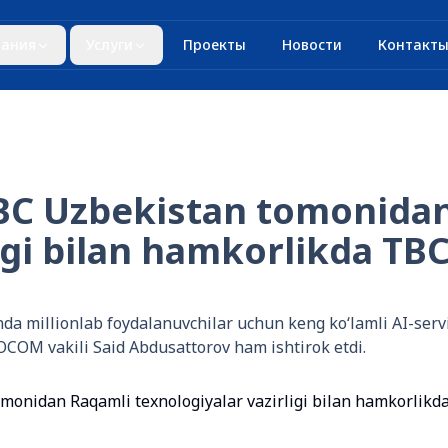
ания
Услуги
Проекты
Новости
Контакт
BC Uzbekistan tomonida
igi bilan hamkorlikda TB
nda millionlab foydalanuvchilar uchun keng koʻlamli AI-ser
COM vakili Said Abdusattorov ham ishtirok etdi.
onidan Raqamli texnologiyalar vazirligi bilan hamkorlikd