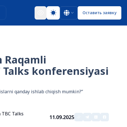
ы
Оставить заявку
n Raqamli
C Talks konferensiyasi
vislarni qanday ishlab chiqish mumkin?”
a TBC Talks
11.09.2025