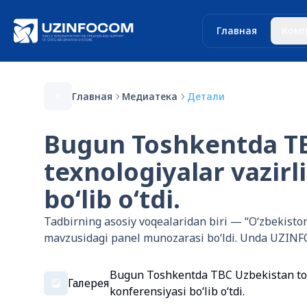
Главная
Комп
Главная
Медиатека
Детали
Bugun Toshkentda T
texnologiyalar vazirl
boʻlib oʻtdi.
Tadbirning asosiy voqealaridan biri — “Oʻzbekisto
mavzusidagi panel munozarasi boʻldi. Unda UZINFO
Bugun Toshkentda TBC Uzbekistan tom
Галерея
konferensiyasi boʻlib oʻtdi.