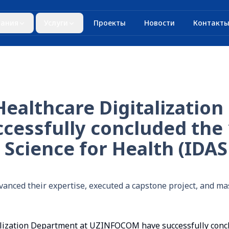
ания
Услуги
Проекты
Новости
Контакт
 Healthcare Digitalizatio
essfully concluded the
 Science for Health (IDAS
anced their expertise, executed a capstone project, and mast
talization Department at UZINFOCOM have successfully con