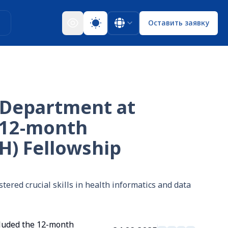
ы
Оставить заявку
n Department at
 12-month
H) Fellowship
ered crucial skills in health informatics and data
cluded the 12-month