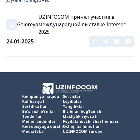
Дубая по ладони.
UZINFOCOM принял участие в
Galereya
международной выставке Intersec
2025
24.01.2025
Kompaniya haqida
Servislar
Rahbariyat
Loyihalar
Sertifikatlar
Yangiliklar
Bo'sh ish o'rinlari
Biz bilan bog'lanish
Tenderlar
Maxfiylik siyosati
Memorandumlar
Foydalanuvchi shartnomasi
Korrupsiyaga qarshi
Ochiq ma’lumotlar
Mediateka
UZINFOCOM Europe