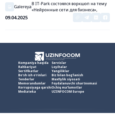
В IT-Park состоялся воркшоп на тему
Galereya
«Нейронные сети для бизнеса»,
09.04.2025
Kompaniya haqida
Servislar
Rahbariyat
Loyihalar
Sertifikatlar
Yangiliklar
Bo'sh ish o'rinlari
Biz bilan bog'lanish
Tenderlar
Maxfiylik siyosati
Memorandumlar
Foydalanuvchi shartnomasi
Korrupsiyaga qarshi
Ochiq ma’lumotlar
Mediateka
UZINFOCOM Europe