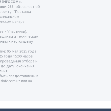
UZINFOCOM»
,
авои 28Б
, объявляет об
роекту "Поставка
бликанском
инском центре
е – Участники),
вщикам и техническим
енным к настоящему
ие: 05 мая 2025 года
5 года 15:00 часов
т проведения отбора и
я до даты окончания
ения.
быть предоставлены в
uzinfocom.uz
или на