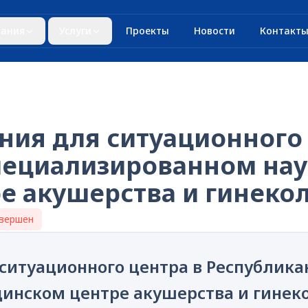
ания
Услуги
Проекты
Новости
Контакт
ния для ситуационного 
пециализированном нау
е акушерства и гинеко
вершен
 ситуационного центра в Республик
инском центре акушерства и гинек