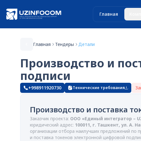
Главная
Комп
Главная
Тендеры
Детали
Производство и пос
подписи
+998911920730
За
Технические требования
Производство и поставка т
Заказчик проекта:
ООО «Единый интегратор – 
юридический адрес:
100011, г. Ташкент, ул. А. Н
организации отбора наилучших предложений по 
и поставка токенов электронной цифровой подпи