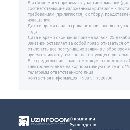
В отборе могут принимать участие компании (дале
соответствующие изложенным критериям к поста
требованиям (прилагаются) к отбору, представл
извещению.
Дата и время начала срока подачи заявок на учас
года
Дата и время окончания приема заявок: 25 декабр
Заказчик оставляет за собой право отказаться о
отклонить все поступившие заявки в любое врем
приема заявок путем соответствующего уведомл
Все предложения с пакетом документов должны 
электронном виде на корпоративную почту
info@
телеграмм ответственного лица
Контактная информация: +998 91 1920730
О компании
Руководство