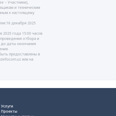
е – Участники),
вщикам и техническим
енным к настоящему
тие:16 декабря 2025
я 2025 года 15:00 часов
т проведения отбора и
я до даты окончания
ения.
быть предоставлены в
uzinfocom.uz
или на
Услуги
Проекты