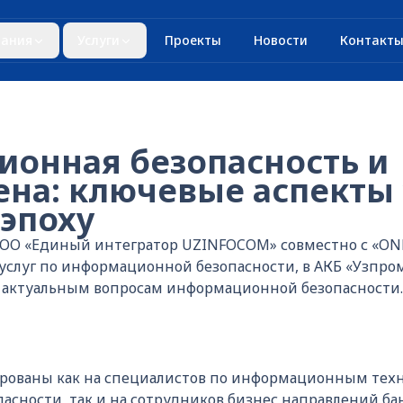
ания
Услуги
Проекты
Новости
Контакт
онная безопасность и
ена: ключевые аспекты
эпоху
 ООО «Единый интегратор UZINFOCOM» совместно с «ONE
услуг по информационной безопасности, в АКБ «Узпро
актуальным вопросам информационной безопасности.
рованы как на специалистов по информационным тех
сности, так и на сотрудников бизнес направлений бан