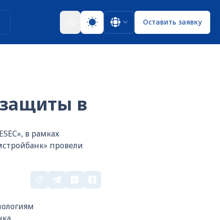
ы
Оставить заявку
 защиты в
SEC», в рамках
мстройбанк» провели
нологиям
ка.