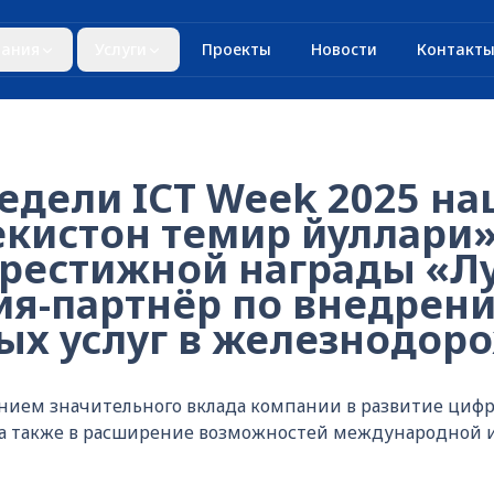
ания
Услуги
Проекты
Новости
Контакт
едели ICT Week 2025 н
екистон темир йуллари
престижной награды «Л
ия-партнёр по внедрен
ых услуг в железнодор
анием значительного вклада компании в развитие цифр
, а также в расширение возможностей международной 