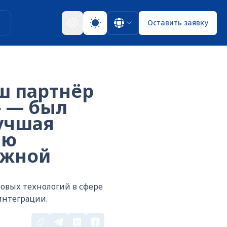
ы
Оставить заявку
аш партнёр
» — был
учшая
ию
ожной
овых технологий в сфере
интеграции.