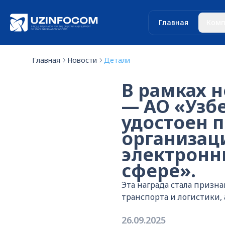
Главная
Комп
Главная
Новости
Детали
В рамках н
— АО «Узб
удостоен 
организац
электронн
сфере».
Эта награда стала призн
транспорта и логистики
26.09.2025