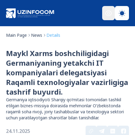
Main Page
News
Details
Maykl Xarms boshchiligidagi
Germaniyaning yetakchi IT
kompaniyalari delegatsiyasi
Raqamli texnologiyalar vazirligiga
tashrif buyurdi.
Germaniya iqtisodiyoti Sharqiy qo‘mitasi tomonidan tashkil
etilgan biznes-missiya doirasida mehmonlar O‘zbekistonda
raqamli soha rivoji, joriy tashabbuslar va texnologiya sektori
uchun yaratilayotgan sharoitlar bilan tanishdilar.
24.11.2025