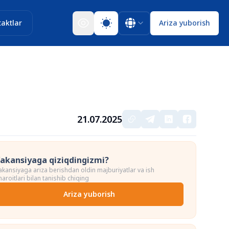
aktlar
Ariza yuborish
21.07.2025
akansiyaga qiziqdingizmi?
akansiyaga ariza berishdan oldin majburiyatlar va ish
haroitlari bilan tanishib chiqing
Ariza yuborish