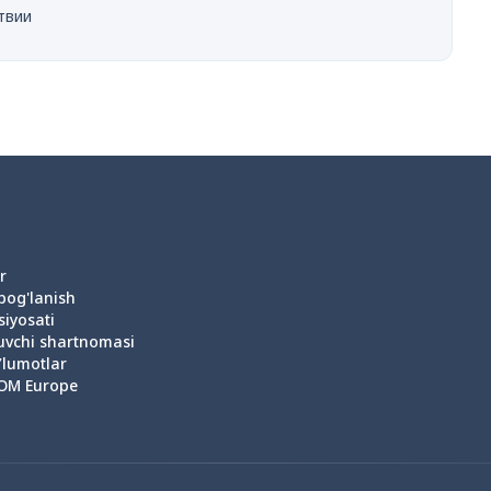
твии
r
 bog'lanish
siyosati
uvchi shartnomasi
’lumotlar
OM Europe