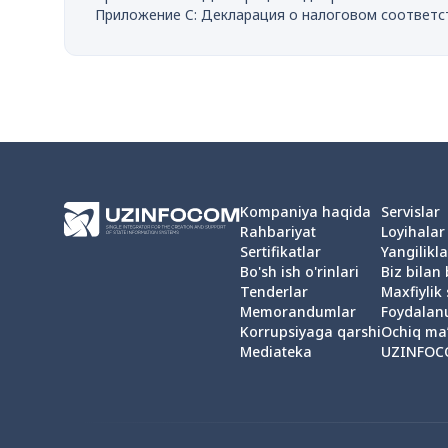
Приложение C: Декларация о налоговом соответс
Kompaniya haqida
Servislar
Rahbariyat
Loyihalar
Sertifikatlar
Yangilikla
Bo'sh ish o'rinlari
Biz bilan
Tenderlar
Maxfiylik 
Memorandumlar
Foydalan
Korrupsiyaga qarshi
Ochiq ma
Mediateka
UZINFOC