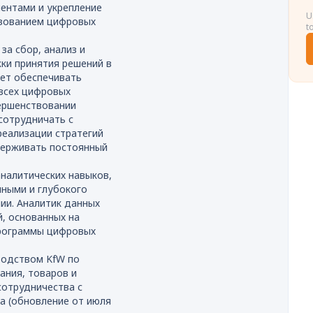
иентами и укрепление
U
ьзованием цифровых
t
за сбор, анализ и
ки принятия решений в
ет обеспечивать
 всех цифровых
вершенствовании
сотрудничать с
реализации стратегий
держивать постоянный
налитических навыков,
нными и глубокого
ии. Аналитик данных
, основанных на
программы цифровых
водством KfW по
ания, товаров и
сотрудничества с
а (обновление от июля