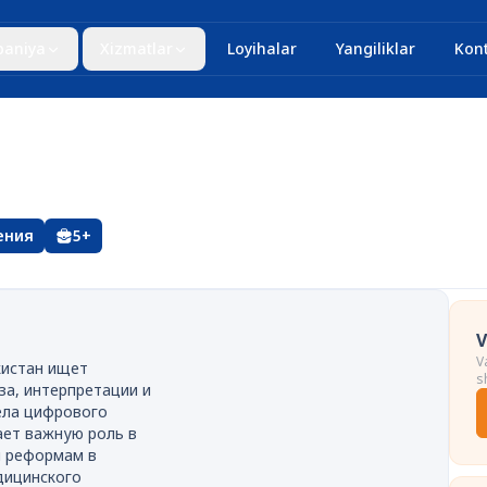
aniya
Xizmatlar
Loyihalar
Yangiliklar
Kont
ения
5+
V
V
кистан ищет
s
за, интерпретации и
ела цифрового
ает важную роль в
м реформам в
дицинского