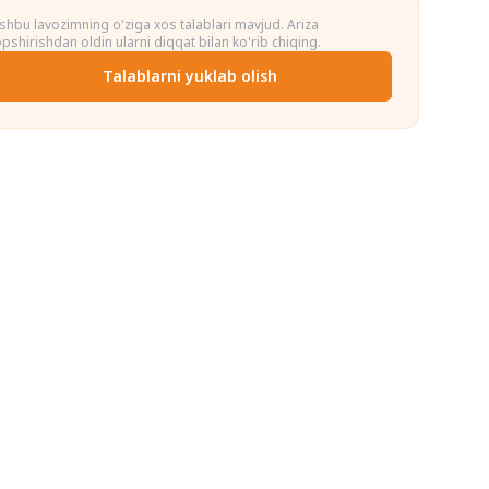
shbu lavozimning o'ziga xos talablari mavjud. Ariza
opshirishdan oldin ularni diqqat bilan ko'rib chiqing.
Talablarni yuklab olish