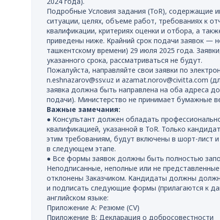
2024 года).
Подробные Условия задания (ToR), содержащие
ситуации, целях, объеме работ, требованиях к о
квалификации, критериях оценки и отбора, а так
приведены ниже. Крайний срок подачи заявок — не
ташкентскому времени) 29 июля 2025 года. Заявки
указанного срока, рассматриваться не будут.
Пожалуйста, направляйте свои заявки по электрон
n.eshnazarov@ssv.uz и azamat.norov@civitta.com (
заявка должна быть направлена на оба адреса до
подачи). Министерство не принимает бумажные ве
Важные замечания:
● Консультант должен обладать профессионально
квалификацией, указанной в ToR. Только кандид
этим требованиям, будут включены в шорт-лист и
в следующем этапе.
● Все формы заявок должны быть полностью запо
Неподписанные, неполные или не представленны
отклонены Заказчиком. Кандидаты должны долж
и подписать следующие формы (прилагаются к д
английском языке:
Приложение A: Резюме (CV)
Приложение B: Декларация о добросовестности