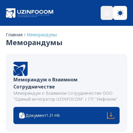
Главная
Меморандумы
Меморандумы
Меморандум о Взаимном
Сотрудничестве
Меморандум о Взаимном Сотрудничестве ООО
"Единый интегратор UZINFOCOM" с ГП "Инфоком"
Документ
1.21 mb