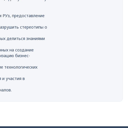
 РУз, предоставление
разрушить стереотипы о
вых делиться знаниями
нных на создание
изацию бизнес-
е технологических
 и участия в
налов.