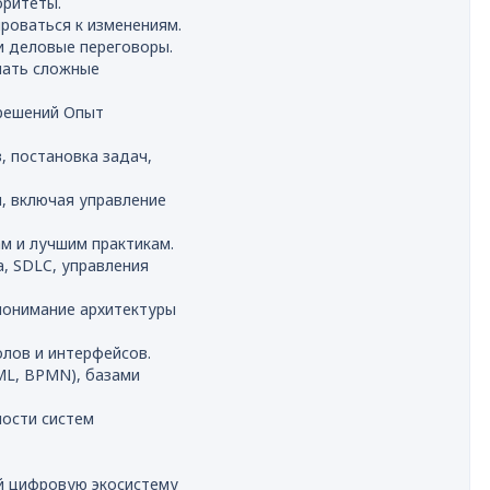
оритеты.
роваться к изменениям.
и деловые переговоры.
шать сложные
 решений Опыт
, постановка задач,
, включая управление
м и лучшим практикам.
, SDLC, управления
понимание архитектуры
лов и интерфейсов.
ML, BPMN), базами
ости систем
й цифровую экосистему