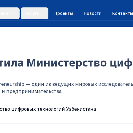
ания
Услуги
Проекты
Новости
Контакт
етила Министерство ци
trepreneurship — один из ведущих мировых исследоват
 и предпринимательства.
ство цифровых технологий Узбекистана