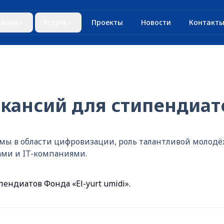
ания
Услуги
Проекты
Новости
Контакт
кансий для стипендиато
ы в области цифровизации, роль талантливой молодёж
ами и IT-компаниями.
ендиатов Фонда «El-yurt umidi».