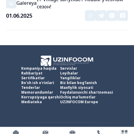
Galereya
сезон!
01.06.2025
Kompaniya haqida
Servislar
Rahbariyat
Loyihalar
Sertifikatlar
Yangiliklar
Bo'sh ish o'rinlari
Biz bilan bog'lanish
Tenderlar
Maxfiylik siyosati
Memorandumlar
Foydalanuvchi shartnomasi
Korrupsiyaga qarshi
Ochiq ma’lumotlar
Mediateka
UZINFOCOM Europe
UZINFOCOM © 2002 -
2026
.
Barcha huquqlar himoyalangan