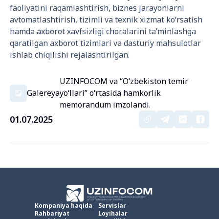
faoliyatini raqamlashtirish, biznes jarayonlarni
avtomatlashtirish, tizimli va texnik xizmat ko‘rsatish
hamda axborot xavfsizligi choralarini taʼminlashga
qaratilgan axborot tizimlari va dasturiy mahsulotlar
ishlab chiqilishi rejalashtirilgan.
UZINFOCOM va “O‘zbekiston temir
Galereya
yo‘llari” o‘rtasida hamkorlik
memorandum imzolandi.
01.07.2025
Kompaniya haqida
Servislar
Rahbariyat
Loyihalar