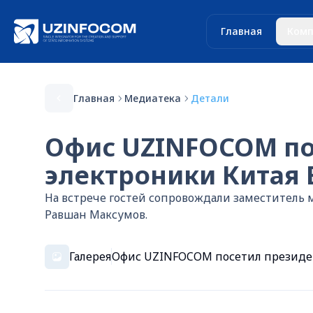
Главная
Комп
Главная
Медиатека
Детали
Офис UZINFOCOM по
электроники Китая 
На встрече гостей сопровождали заместител
Равшан Максумов.
Галерея
Офис UZINFOCOM посетил президент