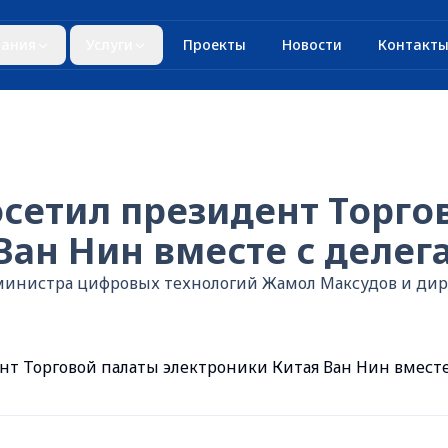
ания
Услуги
Проекты
Новости
Контакт
сетил президент Торго
Ван Нин вместе с делег
ь министра цифровых технологий Жамол Максудов и д
 Торговой палаты электроники Китая Ван Нин вместе