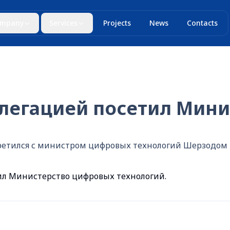
mpany
Services
Projects
News
Contacts
елегацией посетил Мин
стретился с министром цифровых технологий Шерзодо
ил Министерство цифровых технологий.