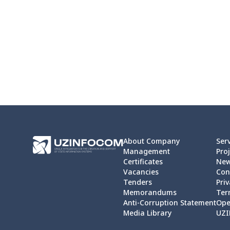
About Company
Ser
Management
Proj
Certificates
Ne
Vacancies
Con
Tenders
Priv
Memorandums
Ter
Anti-Corruption Statement
Ope
Media Library
UZI