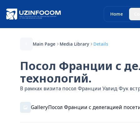
Home
Co
Main Page
Media Library
Details
Посол Франции с д
технологий.
В рамках визита посол Франции Уалид Фук в
Gallery
Посол Франции с делегацией посет