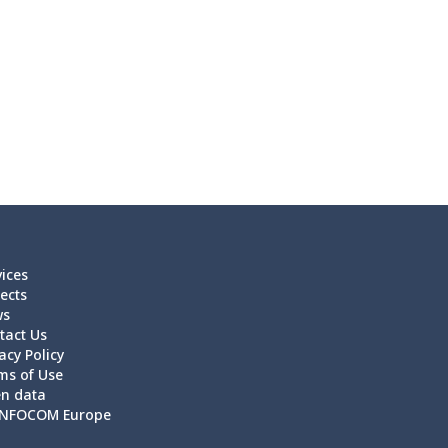
vices
ects
ws
tact Us
acy Policy
ms of Use
n data
NFOCOM Europe