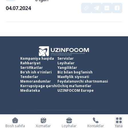
04.07.2024
Kompaniya haqida
Servislar
Rahbariyat
Loyihalar
Sertifikatlar
Yangiliklar
Bo'sh ish o'rinlari
Biz bilan bog'lanish
Tenderlar
Maxfiylik siyosati
Memorandumlar
Foydalanuvchi shartnomasi
Korrupsiyaga qarshi
Ochiq ma’lumotlar
Mediateka
UZINFOCOM Europe
UZINFOCOM © 2002 -
2026
.
Barcha huquqlar himoyalangan
Bosh sahifa
Xizmatlar
Loyihalar
Kontaktlar
Yana