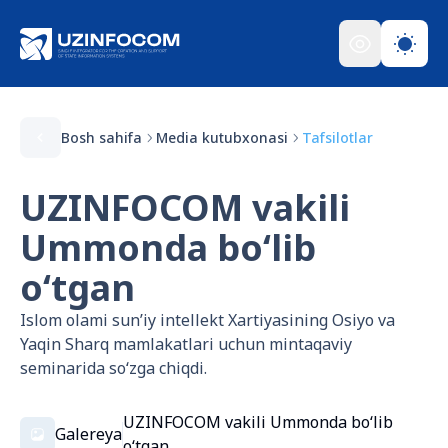
Bosh sahifa
Media kutubxonasi
Tafsilotlar
UZINFOCOM vakili
Ummonda boʻlib
oʻtgan
Islom olami sunʼiy intellekt Xartiyasining Osiyo va
Yaqin Sharq mamlakatlari uchun mintaqaviy
seminarida soʻzga chiqdi.
UZINFOCOM vakili Ummonda boʻlib
Galereya
oʻtgan