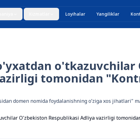
aniya
Xizmatlar
Loyihalar
Yangiliklar
Kont
'yxatdan o'tkazuvchilar
azirligi tomonidan "Kont
an domen nomida foydalanishning o’ziga xos jihatlari" mav
vchilar O'zbekiston Respublikasi Adliya vazirligi tomonida