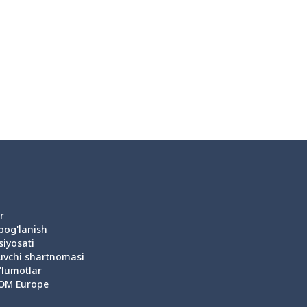
r
 bog'lanish
siyosati
uvchi shartnomasi
’lumotlar
OM Europe