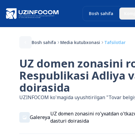
Bosh sahifa
Komp
Bosh sahifa
Media kutubxonasi
Tafsilotlar
UZ domen zonasini ro
Respublikasi Adliya v
doirasida
UZINFOCOM ko'magida uyushtirilgan "Tovar belgisid
UZ domen zonasini ro'yxatdan o'tkazu
Galereya
dasturi doirasida