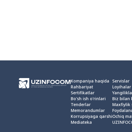
Kompaniya haqida
Servislar
Rahbariyat
Loyihalar
Sertifikatlar
Yangilikla
Bo'sh ish o'rinlari
Biz bilan
Tenderlar
Maxfiylik 
Memorandumlar
Foydalan
Korrupsiyaga qarshi
Ochiq ma
Mediateka
UZINFOC