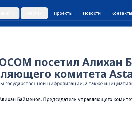
ания
Услуги
Проекты
Новости
Контакт
FOCOM посетил Алихан 
яющего комитета Astana
ты государственной цифровизации, а также инициатив
лихан Байменов, Председатель управляющего комитета