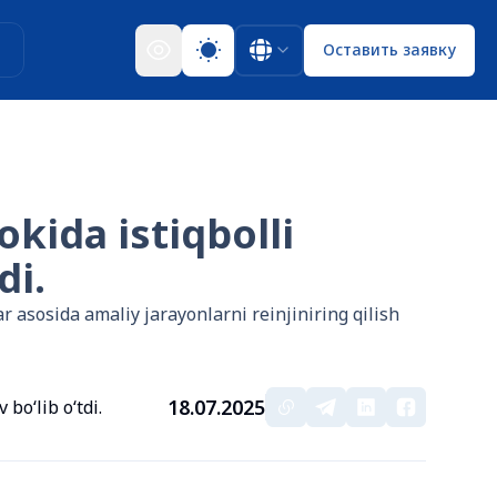
ы
Оставить заявку
kida istiqbolli
di.
asosida amaliy jarayonlarni reinjiniring qilish
18.07.2025
bo‘lib o‘tdi.