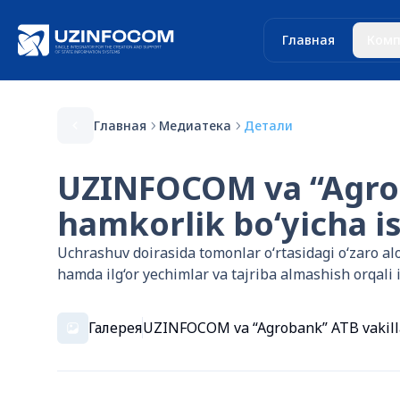
Главная
Комп
Главная
Медиатека
Детали
UZINFOCOM va “Agroban
hamkorlik bo‘yicha is
Uchrashuv doirasida tomonlar o‘rtasidagi o‘zaro a
hamda ilg‘or yechimlar va tajriba almashish orqali 
Галерея
UZINFOCOM va “Agrobank” ATB vakillari 