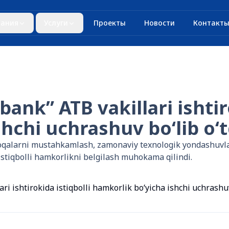
ания
Услуги
Проекты
Новости
Контакт
k” ATB vakillari ishtiro
hchi uchrashuv bo‘lib o‘t
loqalarni mustahkamlash, zamonaviy texnologik yondashuvlar 
istiqbolli hamkorlikni belgilash muhokama qilindi.
ishtirokida istiqbolli hamkorlik bo‘yicha ishchi uchrashuv 