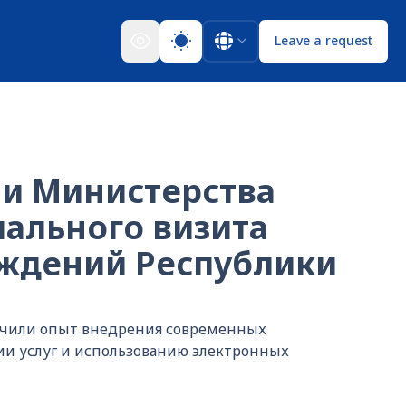
Leave a request
 и Министерства
ального визита
еждений Республики
зучили опыт внедрения современных
ии услуг и использованию электронных