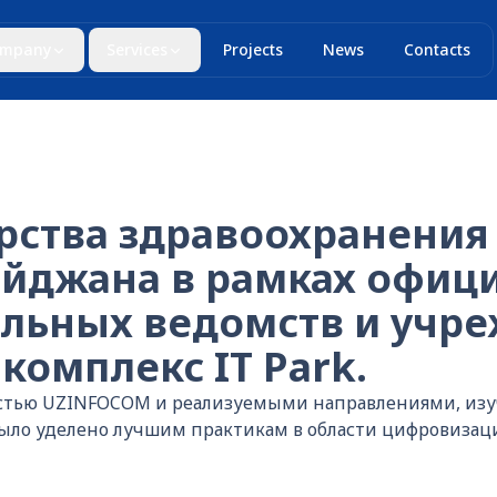
mpany
Services
Projects
News
Contacts
рства здравоохранения
йджана в рамках офици
ильных ведомств и учр
 комплекс IT Park.
ьностью UZINFOCOM и реализуемыми направлениями, и
ыло уделено лучшим практикам в области цифровизац