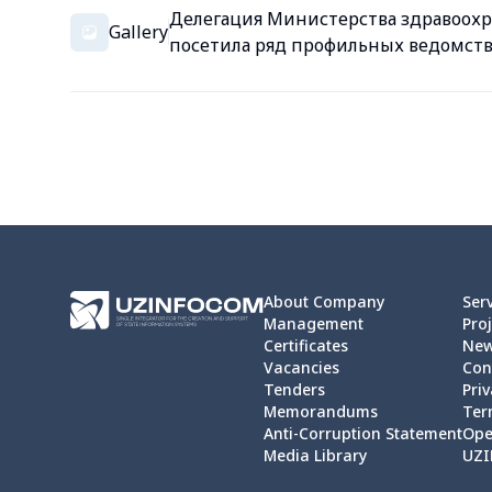
Делегация Министерства здравоохр
Gallery
посетила ряд профильных ведомств 
About Company
Ser
Management
Proj
Certificates
Ne
Vacancies
Con
Tenders
Priv
Memorandums
Ter
Anti-Corruption Statement
Ope
Media Library
UZI