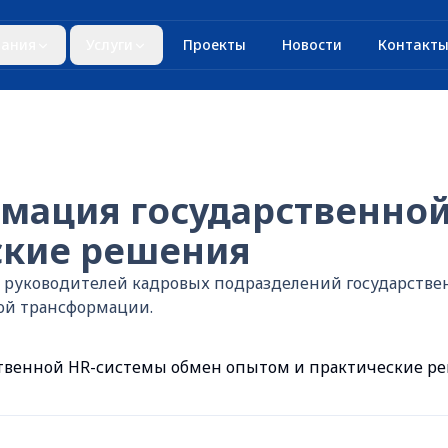
ания
Услуги
Проекты
Новости
Контакт
мация государственной
ские решения
 руководителей кадровых подразделений государстве
ой трансформации.
твенной HR-системы обмен опытом и практические р