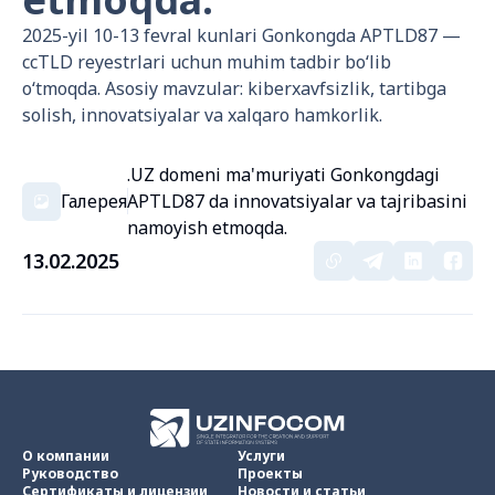
2025-yil 10-13 fevral kunlari Gonkongda APTLD87 —
ccTLD reyestrlari uchun muhim tadbir bo‘lib
o‘tmoqda. Asosiy mavzular: kiberxavfsizlik, tartibga
solish, innovatsiyalar va xalqaro hamkorlik.
.UZ domeni ma'muriyati Gonkongdagi
Галерея
APTLD87 da innovatsiyalar va tajribasini
namoyish etmoqda.
13.02.2025
О компании
Услуги
Руководство
Проекты
Сертификаты и лицензии
Новости и статьи