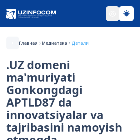
Главная
Медиатека
Детали
.UZ domeni
ma'muriyati
Gonkongdagi
APTLD87 da
innovatsiyalar va
tajribasini namoyish
etmoqda.