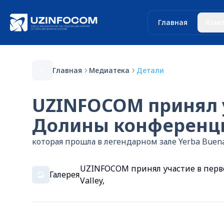
Главная
Комп
Главная
Медиатека
Детали
UZINFOCOM принял у
Долины конференции C
которая прошла в легендарном зале Yerba Buena 
UZINFOCOM принял участие в перво
Галерея
Valley,