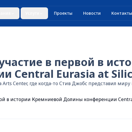
ания
Услуги
Проекты
Новости
Контакт
частие в первой в ист
entral Eurasia at Silic
Arts Center, где когда-то Стив Джобс представил миру i
й в истории Кремниевой Долины конференции Central E