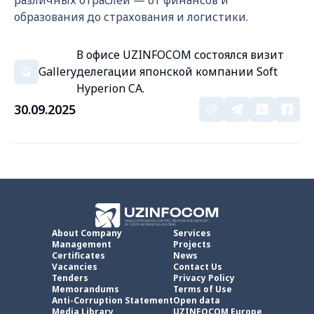
различных отраслей — от финансов и
образования до страхования и логистики.
В офисе UZINFOCOM состоялся визит
Gallery
делегации японской компании Soft
Hyperion CA.
30.09.2025
About Company
Services
Management
Projects
Certificates
News
Vacancies
Contact Us
Tenders
Privacy Policy
Memorandums
Terms of Use
Anti-Corruption Statement
Open data
Media Library
UZINFOCOM Europe