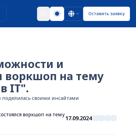
ы
Оставить заявку
можности и
я воркшоп на тему
 IT".
и поделилась своими инсайтами
остоялся воркшоп на тему
17.09.2024