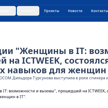
ания
Услуги
Проекты
Новости
Контакт
ии "Женщины в IT: воз
 на ICTWEEK, состоялс
х навыков для женщин в
OCOM Дильдора Турсунова выступила в роли спикера 
IT: возможности и вызовы", прошедшей на ICTWEEK, с
женщин в IT".