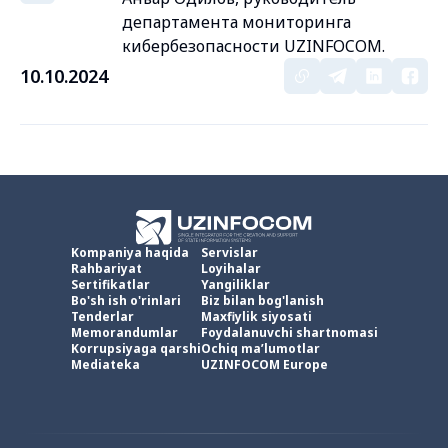
департамента мониторинга
кибербезопасности UZINFOCOM.
10.10.2024
Kompaniya haqida
Servislar
Rahbariyat
Loyihalar
Sertifikatlar
Yangiliklar
Bo'sh ish o'rinlari
Biz bilan bog'lanish
Tenderlar
Maxfiylik siyosati
Memorandumlar
Foydalanuvchi shartnomasi
Korrupsiyaga qarshi
Ochiq ma’lumotlar
Mediateka
UZINFOCOM Europe