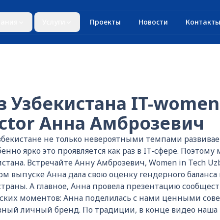
ания
Услуги
Проекты
Новости
Контакт
з Узбекистана IT-women
ector Анна Амброзевич
 Узбекистане не только невероятными темпами развивае
енно ярко это проявляется как раз в IT-сфере. Поэтому
стана. Встречайте Анну Амброзевич, Women in Tech Uzbek
том выпуске Анна дала свою оценку гендерного баланса 
траны. А главное, Анна провела презентацию сообществ
еских моментов: Анна поделилась с нами ценными совет
вный личный бренд. По традиции, в конце видео наша г