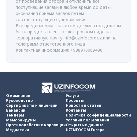
от проведения отбора и отклонить все
поступившие заявки в любое время до даты
окончания приема заявок путем
соответствующего уведомления.
Все предложения с пакетом документов должны
быть предоставлены в электронном виде на
корпоративную почту
info@uzinfocom.uz
или на
телеграмм ответственного лица
Контактная информация: +998970069486
О компании
Услуги
Руководство
Проекты
Сертификаты и лицензии
Новости и статьи
Вакансии
Контакты
Тендеры
Политика конфиденциальности
Меморандумы
Условия пользования
Противодействие коррупции
Открытые данные
Медиатека
UZINFOCOM Europe