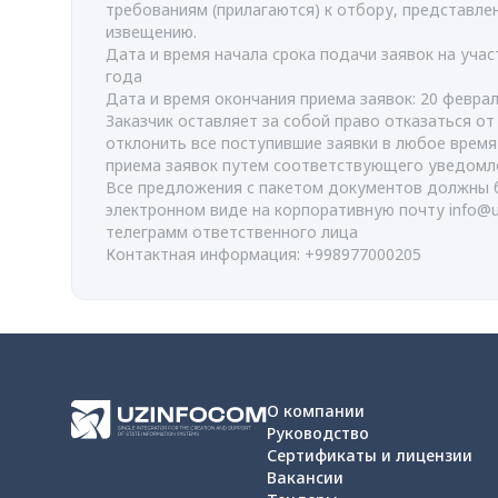
требованиям (прилагаются) к отбору, представл
извещению.
Дата и время начала срока подачи заявок на учас
года
Дата и время окончания приема заявок: 20 феврал
Заказчик оставляет за собой право отказаться о
отклонить все поступившие заявки в любое врем
приема заявок путем соответствующего уведомл
Все предложения с пакетом документов должны 
электронном виде на корпоративную почту
info@
телеграмм ответственного лица
Контактная информация: +998977000205
О компании
Руководство
Сертификаты и лицензии
Вакансии