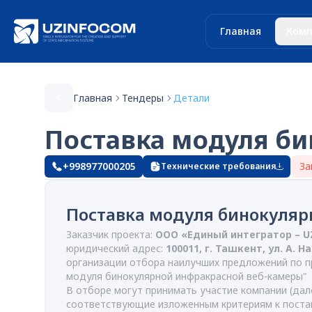
Главная
Комп
Главная
Тендеры
Детали
Поставка модуля б
+998977000205
За
Технические требования
Поставка модуля бинокуляр
Заказчик проекта:
ООО «Единый интегратор – 
юридический адрес:
100011, г. Ташкент, ул. А. Н
организации отбора наилучших предложений по п
модуля бинокулярной инфракрасной веб-камеры"
В отборе могут принимать участие компании (дале
соответствующие изложенным критериям к поста