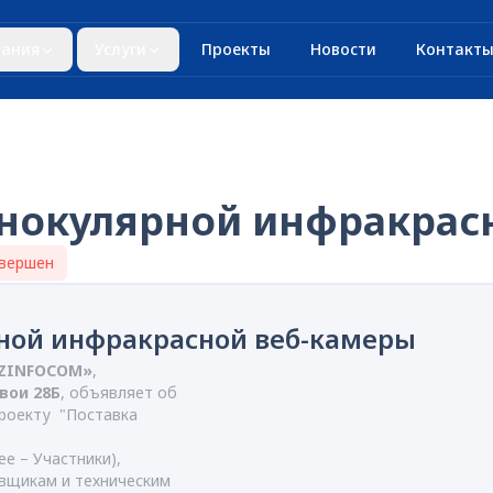
ания
Услуги
Проекты
Новости
Контакт
инокулярной инфракрас
вершен
ной инфракрасной веб-камеры
UZINFOCOM»
,
авои 28Б
, объявляет об
роекту "Поставка
е – Участники),
вщикам и техническим