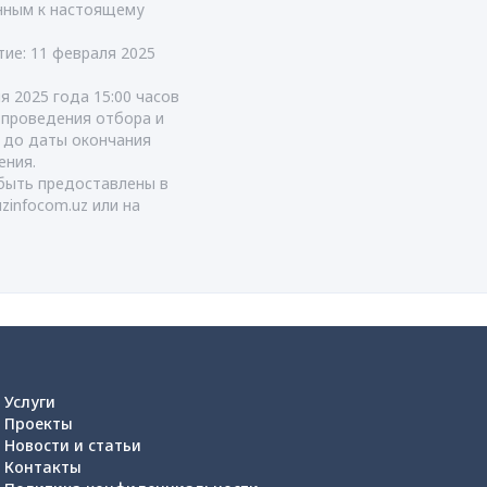
енным к настоящему
тие: 11 февраля 2025
я 2025 года 15:00 часов
т проведения отбора и
я до даты окончания
ения.
быть предоставлены в
uzinfocom.uz
или на
Услуги
Проекты
Новости и статьи
Контакты