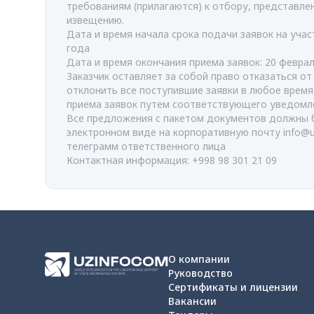
требованиям (прилагаются) к отбору, представл
извещению.
Дата и время начала срока подачи заявок на учас
года
Дата и время окончания приема заявок: 20 феврал
Заказчик оставляет за собой право отказаться о
отклонить все поступившие заявки в любое врем
приема заявок путем соответствующего уведомл
Все предложения с пакетом документов должны 
электронном виде на корпоративную почту
info@
телеграмм ответственного лица
Контактная информация: +998 98 301 21 09
О компании
Руководство
Сертификаты и лицензии
Вакансии