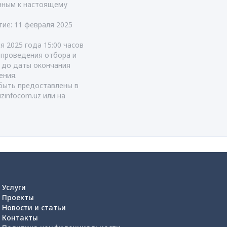
енным к настоящему
тие: 11 февраля 2025
я 2025 года 15:00 часов
т проведения отбора и
я до даты окончания
ения.
быть предоставлены в
uzinfocom.uz
или на
Услуги
Проекты
Новости и статьи
Контакты