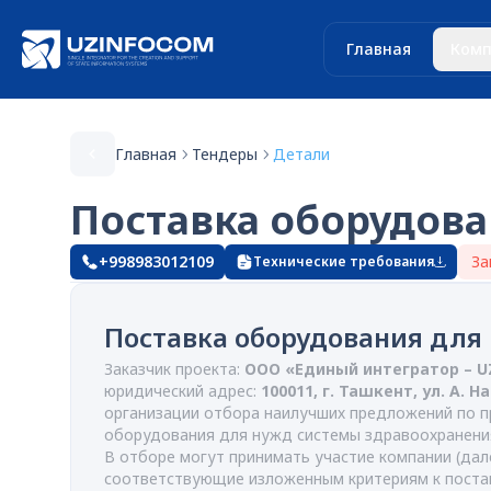
Главная
Комп
Главная
Тендеры
Детали
Поставка оборудов
+998983012109
За
Технические требования
Поставка оборудования для
Заказчик проекта:
ООО «Единый интегратор – 
юридический адрес:
100011, г. Ташкент, ул. А. Н
организации отбора наилучших предложений по п
оборудования для нужд системы здравоохранени
В отборе могут принимать участие компании (дале
соответствующие изложенным критериям к поста