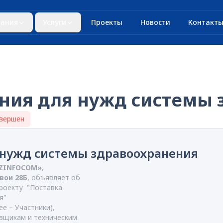
ания
Услуги
Проекты
Новости
Контакт
ания для нужд системы
вершен
 нужд системы здравоохранения
UZINFOCOM»
,
авои 28Б
, объявляет об
роекту "
Поставка
я
"
е – Участники),
вщикам и техническим