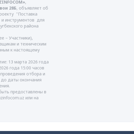
UZINFOCOM»
,
авои 28Б
, объявляет об
роекту "Поставка
 и инструментов для
угбекского района
е – Участники),
вщикам и техническим
енным к настоящему
тие: 13 марта 2026 года
2026 года 15:00 часов
т проведения отбора и
я до даты окончания
ения.
быть предоставлены в
uzinfocom.uz
или на