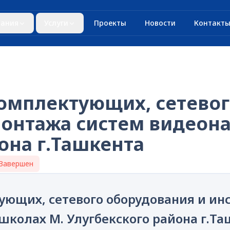
ания
Услуги
Проекты
Новости
Контакт
комплектующих, сетево
монтажа систем видеон
она г.Ташкента
Завершен
тующих, сетевого оборудования и и
колах М. Улугбекского района г.Та