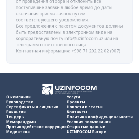
от проведения отбора и отклонить все
поступившие заявки в любое время до даты
окончания приема заявок путем
соответствующего уведомления.
Все предложения с пакетом документов должны
быть предоставлены в электронном виде на
корпоративную почту
info@uzinfocom.uz
или на
телеграмм ответственного лица
Контактная информация: +998 71 202 22 02 (907)
О компании
Услуги
Руководство
Проекты
Сертификаты и лицензии
Новости и статьи
Вакансии
Контакты
Тендеры
Политика конфиденциальности
Меморандумы
Условия пользования
Противодействие коррупции
Открытые данные
Медиатека
UZINFOCOM Europe