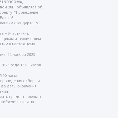
UZINFOCOM»
,
авои 28Б
, объявляет об
проекту "Проведение
«Единый
ованиям стандарта PCI
е – Участники),
вщикам и техническим
енным к настоящему
тие: 22 ноября 2025
 2025 года 15:00 часов
5:00 часов
т проведения отбора и
я до даты окончания
ения.
быть предоставлены в
uzinfocom.uz
или на