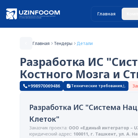
Главная
Комп
Главная
Тендеры
Детали
Разработка ИС "Сис
Костного Мозга и С
+998970069486
За
Технические требования
Разработка ИС "Система Нац
Клеток"
Заказчик проекта:
ООО «Единый интегратор – 
юридический адрес:
100011, г. Ташкент, ул. А. Н