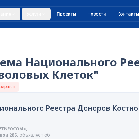
ания
Услуги
Проекты
Новости
Контакт
тема Национального Ре
тволовых Клеток"
вершен
ионального Реестра Доноров Костно
UZINFOCOM»
,
авои 28Б
, объявляет об