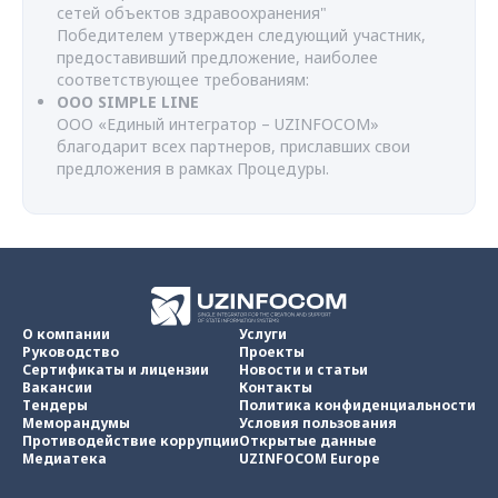
сетей объектов здравоохранения"
Победителем утвержден следующий участник,
предоставивший предложение, наиболее
соответствующее требованиям:
OOO SIMPLE LINE
ООО «Единый интегратор – UZINFOCOM»
благодарит всех партнеров, приславших свои
предложения в рамках Процедуры.
О компании
Услуги
Руководство
Проекты
Сертификаты и лицензии
Новости и статьи
Вакансии
Контакты
Тендеры
Политика конфиденциальности
Меморандумы
Условия пользования
Противодействие коррупции
Открытые данные
Медиатека
UZINFOCOM Europe